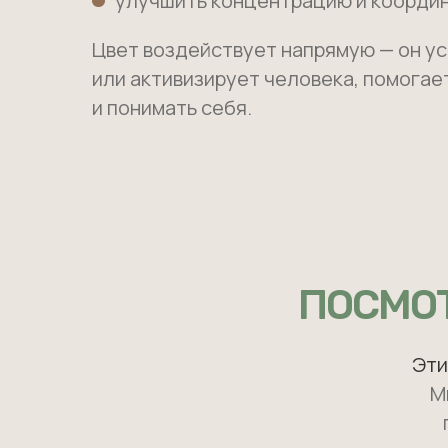
улучшить концентрацию и коорди
Цвет воздействует напрямую — он у
или активизирует человека, помогае
и понимать себя.
ПОСМОТ
Эти
М