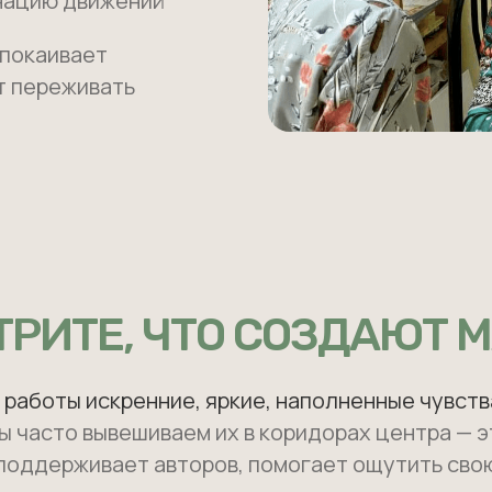
нацию движений
спокаивает
т переживать
РИТЕ, ЧТО СОЗДАЮТ 
 работы искренние, яркие, наполненные чувств
ы часто вывешиваем их в коридорах центра — э
поддерживает авторов, помогает ощутить сво